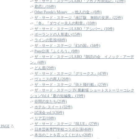
->
ザ・サード・ステージLABO『プカプカ漂流記』(23件)
->
君恋し(16件)
->
Other People's Money ～他人の金～(6件)
->
ザ・サード・ステージ『改訂版 無頼の女房』(22件)
->
『冬』『ダウイー夫人の勲章』(10件)
->
ザ・サード・ステージLABO『アシバー』(10件)
->
ポーランドの人形遣い(15件)
->
ラインの監視(68件)
->
ザ・サード・ステージ『幻の国』(34件)
->
Page公演『ふくろう』(9件)
->
ザ・サード・ステージLABO『朗読の会 イノック・アーデ
ン』(4件)
->
どん底(29件)
->
ザ・サード・ステージ『グリークス』(47件)
->
ヴェニスの商人(26件)
->
ザ・サード・ステージ『街と飛行船』(27件)
->
ザ・サード・ステージ IN 萬劇場 ショートストーリーコレク
ションVol.4『夏の短編集』(19件)
->
谷間の女たち(21件)
->
ホテル･スイート(32件)
->
試演会 vol.1(26件)
->
リア王(19件)
->
ザ・サード・ステージ『BLUE』(27件)
 PAGE
△
->
日本芸術専門学校コラボ公演(46件)
->
本当のことを言ってください(26件)