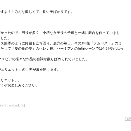
ですよ！！みんな優しくて、良い子ばかりです。
高かったので、男役が多く、小柄な女子役の子達と一緒に舞台を作っていまし
ました。
ス部隊のように何役も立ち回り、裏方の毎日。その3年後「テムペスト」のミ
。そして「夏の夜の夢」のヘレナ役。ハーミアとの喧嘩シーンでは付け髪がぶっ
ェイクスピアの様々な作品の台詞が散りばめられていました。
ジュリエット」の世界が幕を開けます。
ュリエット」。
どうぞお楽しみください。
x) | trackback (x) |
TOP