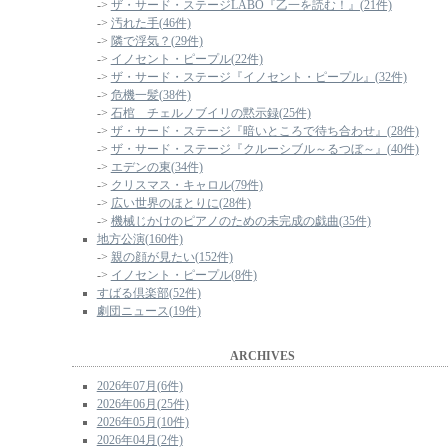
->
ザ・サード・ステージLABO『乙一を読む！』(21件)
->
汚れた手(46件)
->
隣で浮気？(29件)
->
イノセント・ピープル(22件)
->
ザ・サード・ステージ『イノセント・ピープル』(32件)
->
危機一髪(38件)
->
石棺 チェルノブイリの黙示録(25件)
->
ザ・サード・ステージ『暗いところで待ち合わせ』(28件)
->
ザ・サード・ステージ『クルーシブル～るつぼ～』(40件)
->
エデンの東(34件)
->
クリスマス・キャロル(79件)
->
広い世界のほとりに(28件)
->
機械じかけのピアノのための未完成の戯曲(35件)
地方公演(160件)
->
親の顔が見たい(152件)
->
イノセント・ピープル(8件)
すばる倶楽部(52件)
劇団ニュース(19件)
ARCHIVES
2026年07月(6件)
2026年06月(25件)
2026年05月(10件)
2026年04月(2件)