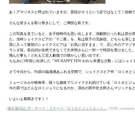
あ！アマゾネスと呼ばれていますが、普段がそうという訳ではなくて！役柄
そんな皆さんを取り巻きにして、ご満悦な私です。
この写真を見ていると、女子校時代を思い出します。演劇部だった私は背が
た。当時シェイクスピアの「十二夜」を、私は双子の兄妹役、どちらも演じ
昴に入って最初のシェイクスピアは「お気に召すまま」で、正に今のアマゾネ
ランダ役。長台詞が全然できなくて久米明さんに一対一で特訓を受けました
飛んだ事も！どれも三百人劇場での懐かしい思い出です。
ちなみに3年前に出演した「WE HAPPY FEW われら幸運な少数」にはシ
さて今日から、Pit昴の臨場感あふれる空間で、シェイクスピア作「ロミオと
ミュージカルや映画等、様々な媒体でリメイクされ続けている「ロミオとジ
今の昴ではどんなロミジュリになるのか、演出の田中壮太郎さんマジックを
いよいよ幕開きです！！
|
稽古場日記::ザ・サード・ステージ『ロミオとジュリエット』
| 18:00 | comments (