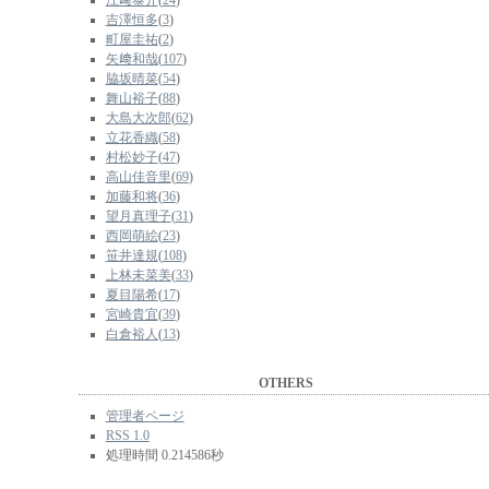
江﨑泰介
(
24
)
吉澤恒多
(
3
)
町屋圭祐
(
2
)
矢﨑和哉
(
107
)
脇坂晴菜
(
54
)
舞山裕子
(
88
)
大島大次郎
(
62
)
立花香織
(
58
)
村松妙子
(
47
)
高山佳音里
(
69
)
加藤和将
(
36
)
望月真理子
(
31
)
西岡萌絵
(
23
)
笹井達規
(
108
)
上林未菜美
(
33
)
夏目陽希
(
17
)
宮崎貴宜
(
39
)
白倉裕人
(
13
)
OTHERS
管理者ページ
RSS 1.0
処理時間 0.214586秒