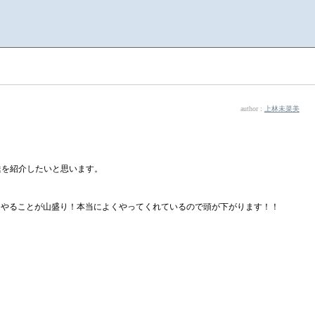
author :
上林未菜美
達を紹介したいと思います。
、やることが山盛り！本当によくやってくれているので頭が下がります！！