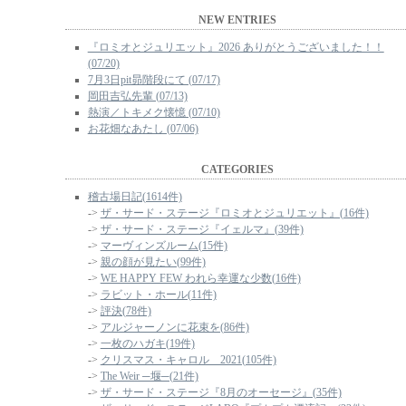
NEW ENTRIES
『ロミオとジュリエット』2026 ありがとうございました！！
(07/20)
7月3日pit昴階段にて (07/17)
岡田吉弘先輩 (07/13)
熱演／トキメク懐憶 (07/10)
お花畑なあたし (07/06)
CATEGORIES
稽古場日記(1614件)
->
ザ・サード・ステージ『ロミオとジュリエット』(16件)
->
ザ・サード・ステージ『イェルマ』(39件)
->
マーヴィンズルーム(15件)
->
親の顔が見たい(99件)
->
WE HAPPY FEW われら幸運な少数(16件)
->
ラビット・ホール(11件)
->
評決(78件)
->
アルジャーノンに花束を(86件)
->
一枚のハガキ(19件)
->
クリスマス・キャロル 2021(105件)
->
The Weir ─堰─(21件)
->
ザ・サード・ステージ『8月のオーセージ』(35件)