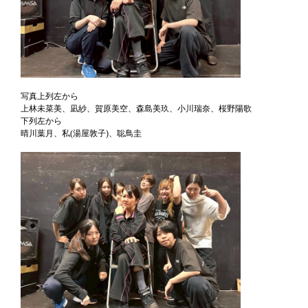
写真上列左から
上林未菜美、凪紗、賀原美空、森島美玖、小川瑞奈、桜野陽歌
下列左から
晴川葉月、私(湯屋敦子)、聡鳥圭