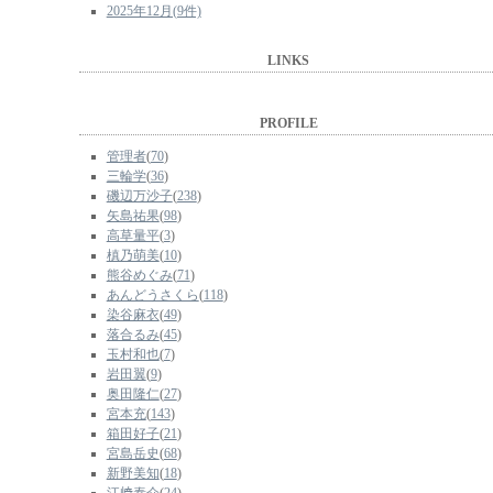
2025年12月(9件)
LINKS
PROFILE
管理者
(
70
)
三輪学
(
36
)
磯辺万沙子
(
238
)
矢島祐果
(
98
)
高草量平
(
3
)
槙乃萌美
(
10
)
熊谷めぐみ
(
71
)
あんどうさくら
(
118
)
染谷麻衣
(
49
)
落合るみ
(
45
)
玉村和也
(
7
)
岩田翼
(
9
)
奥田隆仁
(
27
)
宮本充
(
143
)
箱田好子
(
21
)
宮島岳史
(
68
)
新野美知
(
18
)