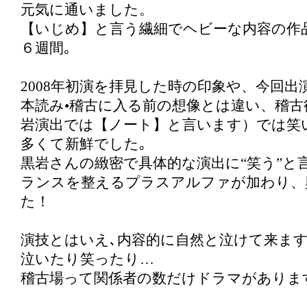
元気に通いました。
【いじめ】と言う繊細でヘビーな内容の作
６週間｡
2008年初演を拝見した時の印象や、今回
本読み•稽古に入る前の想像とは違い、稽古
岩演出では【ノート】と言います）では笑
多くて新鮮でした｡
黒岩さんの緻密で具体的な演出に“笑う”と
ランスを整えるプラスアルファが加わり、
た！
演技とはいえ､内容的に自然と泣けて来ま
泣いたり笑ったり…
稽古場って関係者の数だけドラマがありま