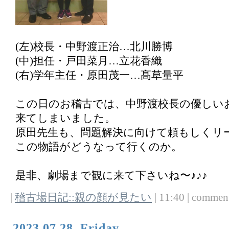
(左)校長・中野渡正治…北川勝博
(中)担任・戸田菜月…立花香織
(右)学年主任・原田茂一…髙草量平
この日のお稽古では、中野渡校長の優しい
来てしまいました。
原田先生も、問題解決に向けて頼もしくリ
この物語がどうなって行くのか。
是非、劇場まで観に来て下さいね〜♪♪♪
|
稽古場日記::親の顔が見たい
| 11:40 | comments
2023,07,28, Friday