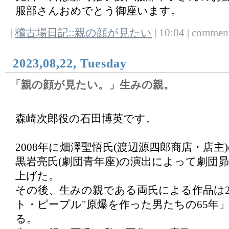
服部さんおめでとう御座います。
|
稽古場日記::親の顔が見たい
| 10:04 | comments
2023,08,22, Tuesday
「親の顔が見たい。」生みの親。
森崎次郎役の石田博英です。
2008年に畑澤聖悟氏(渡辺源四郎商店・店主
黒岩亮氏(劇団青年座)の演出によって劇団
上げた。
その後、生みの親である両氏による作品は2
ト・ピープル"原爆を作った男たちの65年
る。