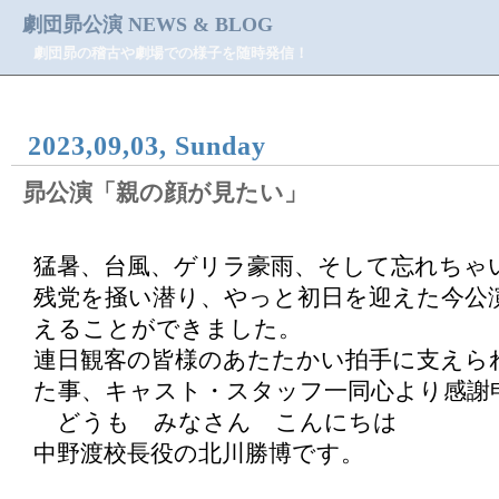
劇団昴公演 NEWS & BLOG
劇団昴の稽古や劇場での様子を随時発信！
2023,09,03, Sunday
昴公演「親の顔が見たい」
猛暑、台風、ゲリラ豪雨、そして忘れちゃ
残党を掻い潜り、やっと初日を迎えた今公
えることができました。
連日観客の皆様のあたたかい拍手に支えら
た事、キャスト・スタッフ一同心より感謝
どうも みなさん こんにちは
中野渡校長役の北川勝博です。