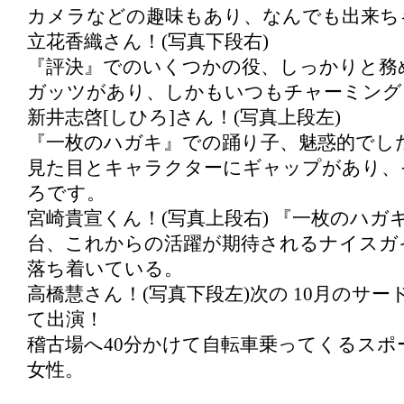
カメラなどの趣味もあり、なんでも出来ち
立花香織さん！(写真下段右)
『評決』でのいくつかの役、しっかりと務
ガッツがあり、しかもいつもチャーミング
新井志啓[しひろ]さん！(写真上段左)
『一枚のハガキ』での踊り子、魅惑的でし
見た目とキャラクターにギャップがあり、
ろです。
宮崎貴宣くん！(写真上段右) 『一枚のハガ
台、これからの活躍が期待されるナイスガ
落ち着いている。
高橋慧さん！(写真下段左)次の 10月のサ
て出演！
稽古場へ40分かけて自転車乗ってくるスポ
女性。