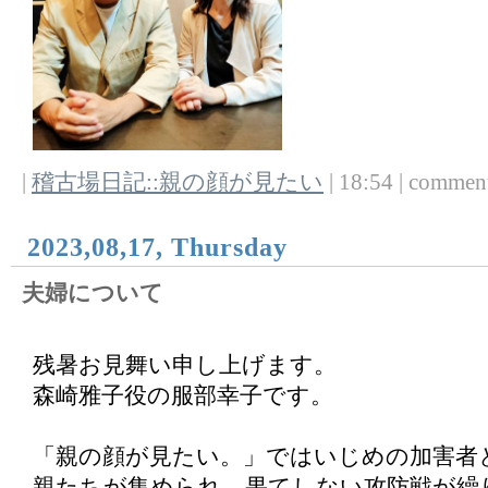
|
稽古場日記::親の顔が見たい
| 18:54 | comments
2023,08,17, Thursday
夫婦について
残暑お見舞い申し上げます。
森崎雅子役の服部幸子です。
「親の顔が見たい。」ではいじめの加害者
親たちが集められ、果てしない攻防戦が繰