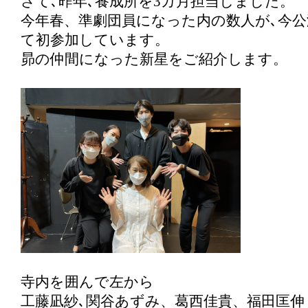
さて､昨年､養成所を3カ月担当しました。
今年春、準劇団員になった内の数人が､今
て初参加しています。
昴の仲間になった新星をご紹介します。
寺内を囲んで左から
工藤凪紗､関谷あずみ、葛西佳貴、福田匡伸