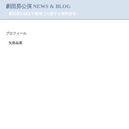
劇団昴公演 NEWS & BLOG
劇団昴の稽古や劇場での様子を随時発信！
プロフィール
矢島祐果