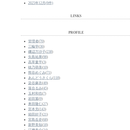
2025年12月(9件)
LINKS
PROFILE
管理者
(
70
)
三輪学
(
36
)
磯辺万沙子
(
238
)
矢島祐果
(
98
)
高草量平
(
3
)
槙乃萌美
(
10
)
熊谷めぐみ
(
71
)
あんどうさくら
(
118
)
染谷麻衣
(
49
)
落合るみ
(
45
)
玉村和也
(
7
)
岩田翼
(
9
)
奥田隆仁
(
27
)
宮本充
(
143
)
箱田好子
(
21
)
宮島岳史
(
68
)
新野美知
(
18
)