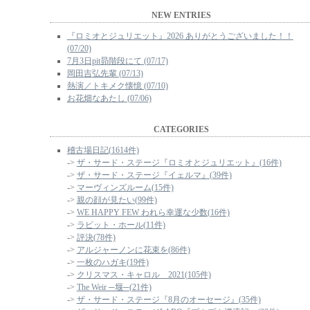
NEW ENTRIES
『ロミオとジュリエット』2026 ありがとうございました！！
(07/20)
7月3日pit昴階段にて (07/17)
岡田吉弘先輩 (07/13)
熱演／トキメク懐憶 (07/10)
お花畑なあたし (07/06)
CATEGORIES
稽古場日記(1614件)
->
ザ・サード・ステージ『ロミオとジュリエット』(16件)
->
ザ・サード・ステージ『イェルマ』(39件)
->
マーヴィンズルーム(15件)
->
親の顔が見たい(99件)
->
WE HAPPY FEW われら幸運な少数(16件)
->
ラビット・ホール(11件)
->
評決(78件)
->
アルジャーノンに花束を(86件)
->
一枚のハガキ(19件)
->
クリスマス・キャロル 2021(105件)
->
The Weir ─堰─(21件)
->
ザ・サード・ステージ『8月のオーセージ』(35件)