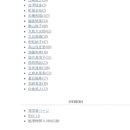
江﨑泰介
(
24
)
吉澤恒多
(
3
)
町屋圭祐
(
2
)
矢﨑和哉
(
107
)
脇坂晴菜
(
54
)
舞山裕子
(
88
)
大島大次郎
(
62
)
立花香織
(
58
)
村松妙子
(
47
)
高山佳音里
(
69
)
加藤和将
(
36
)
望月真理子
(
31
)
西岡萌絵
(
23
)
笹井達規
(
108
)
上林未菜美
(
33
)
夏目陽希
(
17
)
宮崎貴宜
(
39
)
白倉裕人
(
13
)
OTHERS
管理者ページ
RSS 1.0
処理時間 0.180422秒