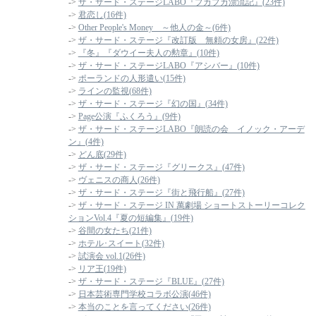
->
ザ・サード・ステージLABO『プカプカ漂流記』(23件)
->
君恋し(16件)
->
Other People's Money ～他人の金～(6件)
->
ザ・サード・ステージ『改訂版 無頼の女房』(22件)
->
『冬』『ダウイー夫人の勲章』(10件)
->
ザ・サード・ステージLABO『アシバー』(10件)
->
ポーランドの人形遣い(15件)
->
ラインの監視(68件)
->
ザ・サード・ステージ『幻の国』(34件)
->
Page公演『ふくろう』(9件)
->
ザ・サード・ステージLABO『朗読の会 イノック・アーデ
ン』(4件)
->
どん底(29件)
->
ザ・サード・ステージ『グリークス』(47件)
->
ヴェニスの商人(26件)
->
ザ・サード・ステージ『街と飛行船』(27件)
->
ザ・サード・ステージ IN 萬劇場 ショートストーリーコレク
ションVol.4『夏の短編集』(19件)
->
谷間の女たち(21件)
->
ホテル･スイート(32件)
->
試演会 vol.1(26件)
->
リア王(19件)
->
ザ・サード・ステージ『BLUE』(27件)
->
日本芸術専門学校コラボ公演(46件)
->
本当のことを言ってください(26件)