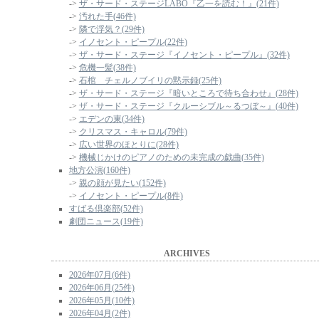
->
ザ・サード・ステージLABO『乙一を読む！』(21件)
->
汚れた手(46件)
->
隣で浮気？(29件)
->
イノセント・ピープル(22件)
->
ザ・サード・ステージ『イノセント・ピープル』(32件)
->
危機一髪(38件)
->
石棺 チェルノブイリの黙示録(25件)
->
ザ・サード・ステージ『暗いところで待ち合わせ』(28件)
->
ザ・サード・ステージ『クルーシブル～るつぼ～』(40件)
->
エデンの東(34件)
->
クリスマス・キャロル(79件)
->
広い世界のほとりに(28件)
->
機械じかけのピアノのための未完成の戯曲(35件)
地方公演(160件)
->
親の顔が見たい(152件)
->
イノセント・ピープル(8件)
すばる倶楽部(52件)
劇団ニュース(19件)
ARCHIVES
2026年07月(6件)
2026年06月(25件)
2026年05月(10件)
2026年04月(2件)