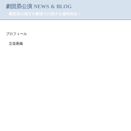
劇団昴公演 NEWS & BLOG
劇団昴の稽古や劇場での様子を随時発信！
プロフィール
立花香織