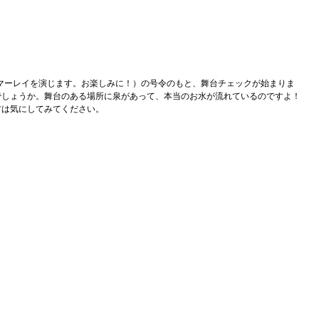
マーレイを演じます。お楽しみに！）の号令のもと、舞台チェックが始まりま
でしょうか。舞台のある場所に泉があって、本当のお水が流れているのですよ！
方は気にしてみてください。