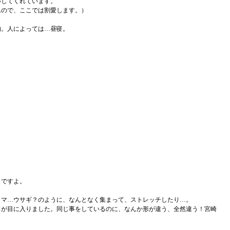
いしてくれています。
んので、ここでは割愛します。）
物。人によっては…昼寝。
りですよ。
クマ…ウサギ？のように、なんとなく集まって、ストレッチしたり…。
体が目に入りました。同じ事をしているのに、なんか形が違う、全然違う！宮崎