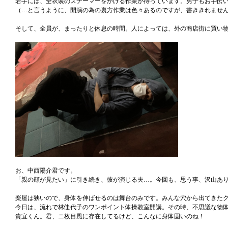
若手には、全衣装のスチーマーをかける作業が待っています。男子もお手伝
（…と言うように、開演の為の裏方作業は色々あるのですが、書ききれませ
そして、全員が、まったりと休息の時間。人によっては、外の商店街に買い
お、中西陽介君です。
「親の顔が見たい」に引き続き、彼が演じる夫…。今回も、思う事、沢山あ
楽屋は狭いので、身体を伸ばせるのは舞台のみです。みんな穴から出てきた
今日は、流れで林佳代子のワンポイント体操教室開講。その時、不思議な物
貴宜くん。君、ニ枚目風に存在してるけど、こんなに身体固いのね！