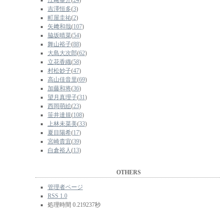
江﨑泰介
(
24
)
吉澤恒多
(
3
)
町屋圭祐
(
2
)
矢﨑和哉
(
107
)
脇坂晴菜
(
54
)
舞山裕子
(
88
)
大島大次郎
(
62
)
立花香織
(
58
)
村松妙子
(
47
)
高山佳音里
(
69
)
加藤和将
(
36
)
望月真理子
(
31
)
西岡萌絵
(
23
)
笹井達規
(
108
)
上林未菜美
(
33
)
夏目陽希
(
17
)
宮崎貴宜
(
39
)
白倉裕人
(
13
)
OTHERS
管理者ページ
RSS 1.0
処理時間 0.219237秒