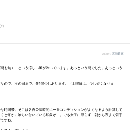
x) |
author :
宮崎貴宜
が間も無く…という涼しい風が吹いています。あっという間でした。あっという
度なので、次の回まで、4時間少しあります。（土曜日は、少し短くなりま
妙な時間帯。そこは各自公演時間に一番コンディションがよくなるよう計算して
向くと何かに喰らい付いている印象が…。でも女子に限らず、朝から夜まで若手
ずですね。