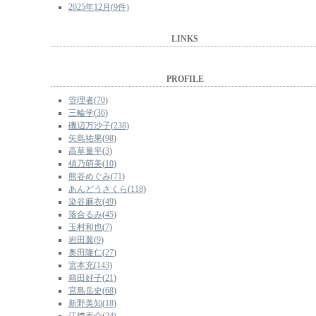
2025年12月(9件)
LINKS
PROFILE
管理者
(
70
)
三輪学
(
36
)
磯辺万沙子
(
238
)
矢島祐果
(
98
)
高草量平
(
3
)
槙乃萌美
(
10
)
熊谷めぐみ
(
71
)
あんどうさくら
(
118
)
染谷麻衣
(
49
)
落合るみ
(
45
)
玉村和也
(
7
)
岩田翼
(
9
)
奥田隆仁
(
27
)
宮本充
(
143
)
箱田好子
(
21
)
宮島岳史
(
68
)
新野美知
(
18
)