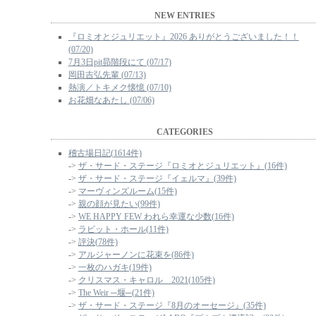
NEW ENTRIES
『ロミオとジュリエット』2026 ありがとうございました！！
(07/20)
7月3日pit昴階段にて (07/17)
岡田吉弘先輩 (07/13)
熱演／トキメク懐憶 (07/10)
お花畑なあたし (07/06)
CATEGORIES
稽古場日記(1614件)
->
ザ・サード・ステージ『ロミオとジュリエット』(16件)
->
ザ・サード・ステージ『イェルマ』(39件)
->
マーヴィンズルーム(15件)
->
親の顔が見たい(99件)
->
WE HAPPY FEW われら幸運な少数(16件)
->
ラビット・ホール(11件)
->
評決(78件)
->
アルジャーノンに花束を(86件)
->
一枚のハガキ(19件)
->
クリスマス・キャロル 2021(105件)
->
The Weir ─堰─(21件)
->
ザ・サード・ステージ『8月のオーセージ』(35件)