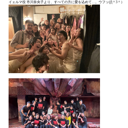
イェルマ役 市川奈央子より、すべての方に愛を込めて…。ウフッ(⁠ʃ⁠ƪ⁠＾⁠3⁠＾⁠）