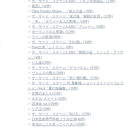
->
ザ・サード・ステージLABO『プカプカ漂流記』(23件)
->
君恋し(16件)
->
Other People's Money ～他人の金～(6件)
->
ザ・サード・ステージ『改訂版 無頼の女房』(22件)
->
『冬』『ダウイー夫人の勲章』(10件)
->
ザ・サード・ステージLABO『アシバー』(10件)
->
ポーランドの人形遣い(15件)
->
ラインの監視(68件)
->
ザ・サード・ステージ『幻の国』(34件)
->
Page公演『ふくろう』(9件)
->
ザ・サード・ステージLABO『朗読の会 イノック・アーデ
ン』(4件)
->
どん底(29件)
->
ザ・サード・ステージ『グリークス』(47件)
->
ヴェニスの商人(26件)
->
ザ・サード・ステージ『街と飛行船』(27件)
->
ザ・サード・ステージ IN 萬劇場 ショートストーリーコレク
ションVol.4『夏の短編集』(19件)
->
谷間の女たち(21件)
->
ホテル･スイート(32件)
->
試演会 vol.1(26件)
->
リア王(19件)
->
ザ・サード・ステージ『BLUE』(27件)
->
日本芸術専門学校コラボ公演(46件)
->
本当のことを言ってください(26件)