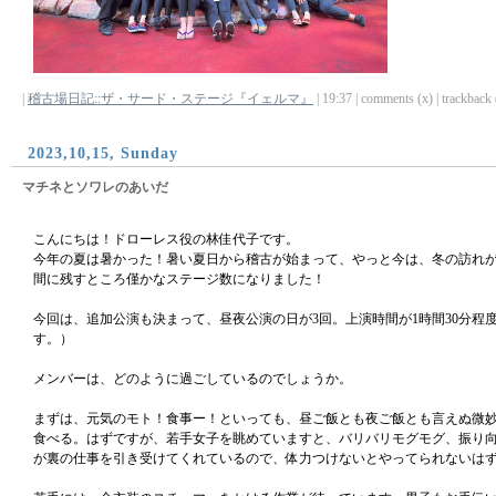
|
稽古場日記::ザ・サード・ステージ『イェルマ』
| 19:37 | comments (x) | trackback (
2023,10,15, Sunday
マチネとソワレのあいだ
こんにちは！ドローレス役の林佳代子です。
今年の夏は暑かった！暑い夏日から稽古が始まって、やっと今は、冬の訪れ
間に残すところ僅かなステージ数になりました！
今回は、追加公演も決まって、昼夜公演の日が3回。上演時間が1時間30分程
す。）
メンバーは、どのように過ごしているのでしょうか。
まずは、元気のモト！食事ー！といっても、昼ご飯とも夜ご飯とも言えぬ微
食べる。はずですが、若手女子を眺めていますと、バリバリモグモグ、振り
が裏の仕事を引き受けてくれているので、体力つけないとやってられないは