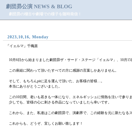
劇団昴公演 NEWS & BLOG
劇団昴の稽古や劇場での様子を随時発信！
2023,10,16, Monday
「イェルマ」千穐楽
10月6日から始まりました劇団昴ザ・サード・ステージ「イェルマ」、10月1
この座組に関わって頂いたすべての方に感謝の言葉しかありません。
そして、もちろんpitに足を運んで頂いた、お客様の皆様…。
本当にありがとうございました。
この10日間、老いも若きも一体になり、エネルギッシュに情熱を注いで参り
少しでも、皆様の心に刺さる作品になっていましたら幸いです。
これから、また、私達はこの劇団昴で、演劇界で、この経験を元に新たなる
これからも、どうぞ、宜しくお願い致します！