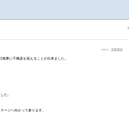
author :
宮崎貴宜
5日無事に千穐楽を迎えることが出来ました。
ました。
ステージへ向かって参ります。