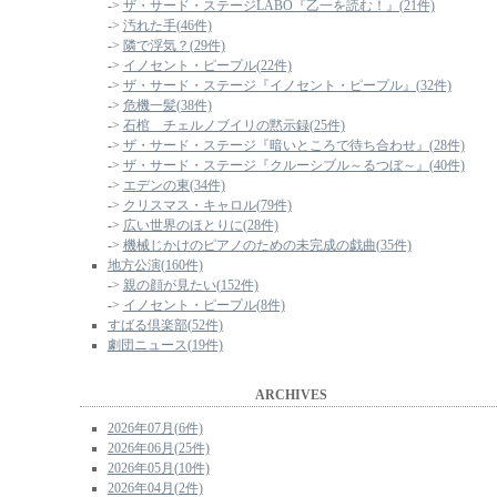
->
ザ・サード・ステージLABO『乙一を読む！』(21件)
->
汚れた手(46件)
->
隣で浮気？(29件)
->
イノセント・ピープル(22件)
->
ザ・サード・ステージ『イノセント・ピープル』(32件)
->
危機一髪(38件)
->
石棺 チェルノブイリの黙示録(25件)
->
ザ・サード・ステージ『暗いところで待ち合わせ』(28件)
->
ザ・サード・ステージ『クルーシブル～るつぼ～』(40件)
->
エデンの東(34件)
->
クリスマス・キャロル(79件)
->
広い世界のほとりに(28件)
->
機械じかけのピアノのための未完成の戯曲(35件)
地方公演(160件)
->
親の顔が見たい(152件)
->
イノセント・ピープル(8件)
すばる倶楽部(52件)
劇団ニュース(19件)
ARCHIVES
2026年07月(6件)
2026年06月(25件)
2026年05月(10件)
2026年04月(2件)