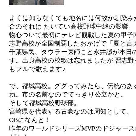
よくは知らなくても地名には何故か馴染み
合のそれは たいてい高校野球中継の影響。
物心ついて最初にテレビ観戦した夏の甲子園
志野高校が全国制覇したおかげで「夏と言
千葉県民、タウラー医師こと永井誠が本日
す。出身高校の校歌は忘れましたが 習志野
もフルで歌えます♪
で、都城高校。ググってみたら、伝統のあ
ね。市の名前なのでてっきり公立かと。
そして都城高校野球部。
宮崎県を代表する古豪なのは周知として、
OBになんと！
昨年のワールドシリーズMVPのドジャース