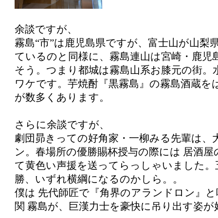
余談ですが、
霧島“市”は鹿児島県ですが、富士山が山梨
ているのと同様に、霧島連山は宮崎・鹿児
そう。つまり都城は霧島山系お膝元の街。
ワケです。芋焼酎『黒霧島』の霧島酒蔵をは
が数多くあります。
さらに余談ですが、
劇団昴きっての好角家・一柳みる先輩は、大
ン。春場所の優勝賜杯授与の際には 居酒屋
て黄色い声援を送ってらっしゃいました。
勝、いずれ横綱になるのかしら。。
僕は 先代師匠で『角界のアランドロン』と
関 霧島が、巨漢力士を豪快に吊り出す姿が