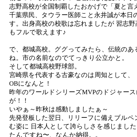
志野高校が全国制覇したおかげで「夏と言
千葉県民、タウラー医師こと永井誠が本日
す。出身高校の校歌は忘れましたが 習志野
もフルで歌えます♪
で、都城高校。ググってみたら、伝統のあ
ね。市の名前なのでてっきり公立かと。
そして都城高校野球部。
宮崎県を代表する古豪なのは周知として、
OBになんと！
昨年のワールドシリーズMVPのドジャース
が！！
いやぁ～昨秋は感動しましたぁ～
先発登板した翌日、リリーフに備えブルペ
む姿に 日本人として誇らしさを感じまし
たんですね〜、なんか納得。。