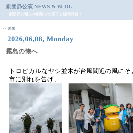
劇団昴公演 NEWS & BLOG
劇団昴の稽古や劇場での様子を随時発信！
<< 未来
2026,06,08, Monday
霧島の懐へ
トロピカルなヤシ並木が台風間近の風にそ
市に別れを告げ、