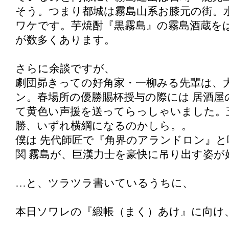
そう。つまり都城は霧島山系お膝元の街。
ワケです。芋焼酎『黒霧島』の霧島酒蔵をは
が数多くあります。
さらに余談ですが、
劇団昴きっての好角家・一柳みる先輩は、大
ン。春場所の優勝賜杯授与の際には 居酒屋
て黄色い声援を送ってらっしゃいました。
勝、いずれ横綱になるのかしら。。
僕は 先代師匠で『角界のアランドロン』と
関 霧島が、巨漢力士を豪快に吊り出す姿が
…と、ツラツラ書いているうちに、
本日ソワレの『緞帳（まく）あけ』に向け