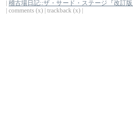
|
稽古場日記::ザ・サード・ステージ『改訂
| comments (x) | trackback (x) |