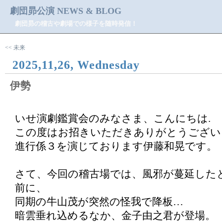
劇団昴公演 NEWS & BLOG
劇団昴の稽古や劇場での様子を随時発信！
<< 未来
2025,11,26, Wednesday
伊勢
いせ演劇鑑賞会のみなさま、こんにちは.
この度はお招きいただきありがとうござい
進行係３を演じております伊藤和晃です。
さて、今回の稽古場では、風邪が蔓延した
前に、
同期の牛山茂が突然の怪我で降板…
暗雲垂れ込めるなか、金子由之君が登場。