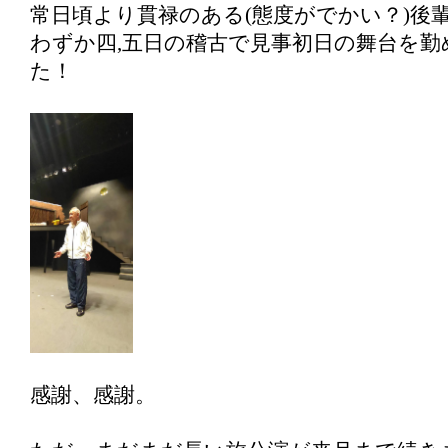
常日頃より貫禄のある(態度がでかい？)後
わずか四,五日の稽古で見事初日の舞台を
た！
感謝、感謝。