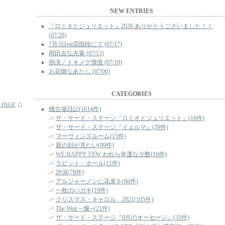
NEW ENTRIES
『ロミオとジュリエット』2026 ありがとうございました！！
(07/20)
7月3日pit昴階段にて (07/17)
岡田吉弘先輩 (07/13)
熱演／トキメク懐憶 (07/10)
お花畑なあたし (07/06)
CATEGORIES
 PAGE
△
稽古場日記(1614件)
->
ザ・サード・ステージ『ロミオとジュリエット』(16件)
->
ザ・サード・ステージ『イェルマ』(39件)
->
マーヴィンズルーム(15件)
->
親の顔が見たい(99件)
->
WE HAPPY FEW われら幸運な少数(16件)
->
ラビット・ホール(11件)
->
評決(78件)
->
アルジャーノンに花束を(86件)
->
一枚のハガキ(19件)
->
クリスマス・キャロル 2021(105件)
->
The Weir ─堰─(21件)
->
ザ・サード・ステージ『8月のオーセージ』(35件)