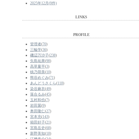
2025年12月(9件)
LINKS
PROFILE
管理者
(
70
)
三輪学
(
36
)
磯辺万沙子
(
238
)
矢島祐果
(
98
)
高草量平
(
3
)
槙乃萌美
(
10
)
熊谷めぐみ
(
71
)
あんどうさくら
(
118
)
染谷麻衣
(
49
)
落合るみ
(
45
)
玉村和也
(
7
)
岩田翼
(
9
)
奥田隆仁
(
27
)
宮本充
(
143
)
箱田好子
(
21
)
宮島岳史
(
68
)
新野美知
(
18
)