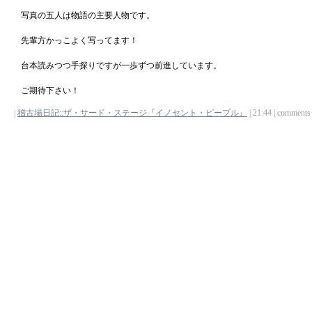
写真の五人は物語の主要人物です。
先輩方かっこよく写ってます！
台本読みつつ手探りですが一歩ずつ前進しています。
ご期待下さい！
|
稽古場日記::ザ・サード・ステージ『イノセント・ピープル』
| 21:44 | comments (