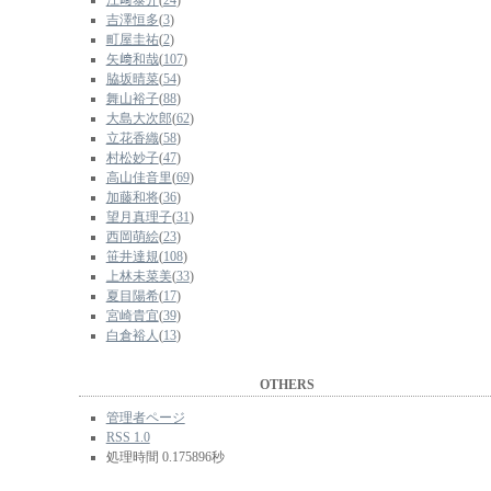
江﨑泰介
(
24
)
吉澤恒多
(
3
)
町屋圭祐
(
2
)
矢﨑和哉
(
107
)
脇坂晴菜
(
54
)
舞山裕子
(
88
)
大島大次郎
(
62
)
立花香織
(
58
)
村松妙子
(
47
)
高山佳音里
(
69
)
加藤和将
(
36
)
望月真理子
(
31
)
西岡萌絵
(
23
)
笹井達規
(
108
)
上林未菜美
(
33
)
夏目陽希
(
17
)
宮崎貴宜
(
39
)
白倉裕人
(
13
)
OTHERS
管理者ページ
RSS 1.0
処理時間 0.175896秒