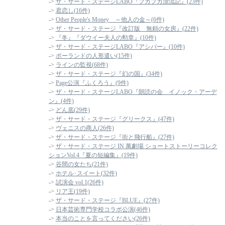
->
ザ・サード・ステージLABO『プカプカ漂流記』(23件)
->
君恋し(16件)
->
Other People's Money ～他人の金～(6件)
->
ザ・サード・ステージ『改訂版 無頼の女房』(22件)
->
『冬』『ダウイー夫人の勲章』(10件)
->
ザ・サード・ステージLABO『アシバー』(10件)
->
ポーランドの人形遣い(15件)
->
ラインの監視(68件)
->
ザ・サード・ステージ『幻の国』(34件)
->
Page公演『ふくろう』(9件)
->
ザ・サード・ステージLABO『朗読の会 イノック・アーデ
ン』(4件)
->
どん底(29件)
->
ザ・サード・ステージ『グリークス』(47件)
->
ヴェニスの商人(26件)
->
ザ・サード・ステージ『街と飛行船』(27件)
->
ザ・サード・ステージ IN 萬劇場 ショートストーリーコレク
ションVol.4『夏の短編集』(19件)
->
谷間の女たち(21件)
->
ホテル･スイート(32件)
->
試演会 vol.1(26件)
->
リア王(19件)
->
ザ・サード・ステージ『BLUE』(27件)
->
日本芸術専門学校コラボ公演(46件)
->
本当のことを言ってください(26件)