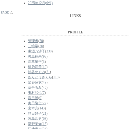
2025年12月(9件)
 PAGE
△
LINKS
PROFILE
管理者
(
70
)
三輪学
(
36
)
磯辺万沙子
(
238
)
矢島祐果
(
98
)
高草量平
(
3
)
槙乃萌美
(
10
)
熊谷めぐみ
(
71
)
あんどうさくら
(
118
)
染谷麻衣
(
49
)
落合るみ
(
45
)
玉村和也
(
7
)
岩田翼
(
9
)
奥田隆仁
(
27
)
宮本充
(
143
)
箱田好子
(
21
)
宮島岳史
(
68
)
新野美知
(
18
)