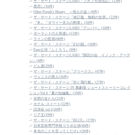
->
ザ・サード・ステージLABO『プカプカ漂流記』(23件)
->
君恋し(16件)
->
Other People's Money ～他人の金～(6件)
->
ザ・サード・ステージ『改訂版 無頼の女房』(22件)
->
『冬』『ダウイー夫人の勲章』(10件)
->
ザ・サード・ステージLABO『アシバー』(10件)
->
ポーランドの人形遣い(15件)
->
ラインの監視(68件)
->
ザ・サード・ステージ『幻の国』(34件)
->
Page公演『ふくろう』(9件)
->
ザ・サード・ステージLABO『朗読の会 イノック・アーデ
ン』(4件)
->
どん底(29件)
->
ザ・サード・ステージ『グリークス』(47件)
->
ヴェニスの商人(26件)
->
ザ・サード・ステージ『街と飛行船』(27件)
->
ザ・サード・ステージ IN 萬劇場 ショートストーリーコレク
ションVol.4『夏の短編集』(19件)
->
谷間の女たち(21件)
->
ホテル･スイート(32件)
->
試演会 vol.1(26件)
->
リア王(19件)
->
ザ・サード・ステージ『BLUE』(27件)
->
日本芸術専門学校コラボ公演(46件)
->
本当のことを言ってください(26件)