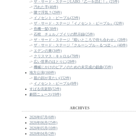
->
ザ・サード・ステージLABO『乙一を読む！』(21件)
->
汚れた手(46件)
->
隣で浮気？(29件)
->
イノセント・ピープル(22件)
->
ザ・サード・ステージ『イノセント・ピープル』(32件)
->
危機一髪(38件)
->
石棺 チェルノブイリの黙示録(25件)
->
ザ・サード・ステージ『暗いところで待ち合わせ』(28件)
->
ザ・サード・ステージ『クルーシブル～るつぼ～』(40件)
->
エデンの東(34件)
->
クリスマス・キャロル(79件)
->
広い世界のほとりに(28件)
->
機械じかけのピアノのための未完成の戯曲(35件)
地方公演(160件)
->
親の顔が見たい(152件)
->
イノセント・ピープル(8件)
すばる倶楽部(52件)
劇団ニュース(19件)
ARCHIVES
2026年07月(6件)
2026年06月(25件)
2026年05月(10件)
2026年04月(2件)