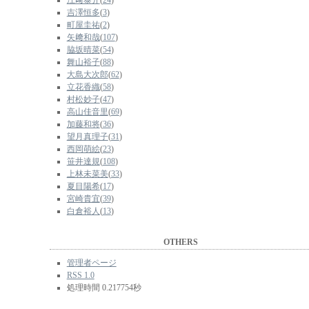
江﨑泰介
(
24
)
吉澤恒多
(
3
)
町屋圭祐
(
2
)
矢﨑和哉
(
107
)
脇坂晴菜
(
54
)
舞山裕子
(
88
)
大島大次郎
(
62
)
立花香織
(
58
)
村松妙子
(
47
)
高山佳音里
(
69
)
加藤和将
(
36
)
望月真理子
(
31
)
西岡萌絵
(
23
)
笹井達規
(
108
)
上林未菜美
(
33
)
夏目陽希
(
17
)
宮崎貴宜
(
39
)
白倉裕人
(
13
)
OTHERS
管理者ページ
RSS 1.0
処理時間 0.217754秒