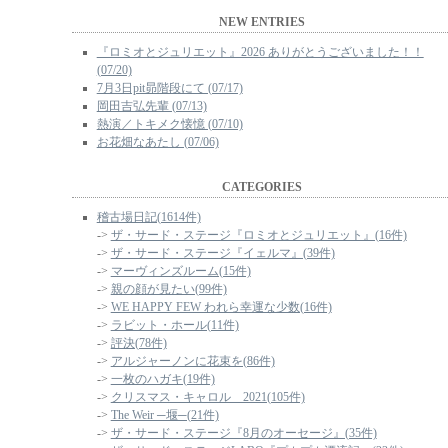
NEW ENTRIES
『ロミオとジュリエット』2026 ありがとうございました！！
(07/20)
7月3日pit昴階段にて (07/17)
岡田吉弘先輩 (07/13)
熱演／トキメク懐憶 (07/10)
お花畑なあたし (07/06)
CATEGORIES
稽古場日記(1614件)
->
ザ・サード・ステージ『ロミオとジュリエット』(16件)
->
ザ・サード・ステージ『イェルマ』(39件)
->
マーヴィンズルーム(15件)
->
親の顔が見たい(99件)
->
WE HAPPY FEW われら幸運な少数(16件)
->
ラビット・ホール(11件)
->
評決(78件)
->
アルジャーノンに花束を(86件)
->
一枚のハガキ(19件)
->
クリスマス・キャロル 2021(105件)
->
The Weir ─堰─(21件)
->
ザ・サード・ステージ『8月のオーセージ』(35件)