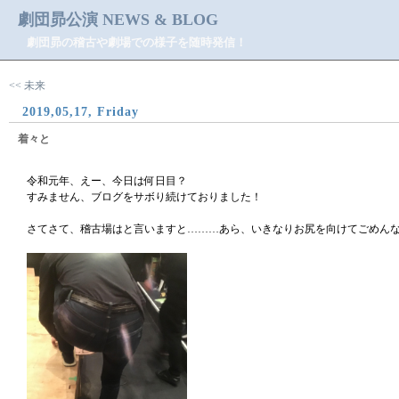
劇団昴公演 NEWS & BLOG
劇団昴の稽古や劇場での様子を随時発信！
<< 未来
2019,05,17, Friday
着々と
令和元年、えー、今日は何日目？
すみません、ブログをサボり続けておりました！
さてさて、稽古場はと言いますと………あら、いきなりお尻を向けてごめん