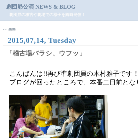
劇団昴公演 NEWS & BLOG
劇団昴の稽古や劇場での様子を随時発信！
<< 未来
2015,07,14, Tuesday
「稽古場バラシ、ウフッ」
こんばんは!!再び準劇団員の木村雅子です
ブログが回ったところで、本番二日前となり